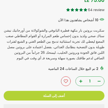
LE 75.00
64 review
10
أشخاص
يشاهدون هذا الآن
سكريت بروتين بار بنكهة فطيرة البانوفي والشوكولاتة من أورجانيك نيشن
سناك صحي ولذيذ بدون إحساس طعم المرارة أو القوام المطاطي صعب
المضغ ليعطي لك تجربة استثنائية تدمج بين الطعم الغني و الشبع لفترات
طويلة بدون التضحية بنظامك الغذائي، بفضل اعتماده على بروتين مصل
اللبن فائق الجودة وبروتين الحليب، ليمنحك 26 جراماً من البروتين
الصافي لدعم طاقتك بصورة سهلة وسريعة فـ أي وقت في اليوم
2
تم البيع خلال الساعات
24
الماضية
أضف إلى السلة