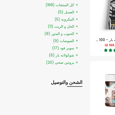
كل المنتجات
(168)
العسل
(5)
المكرونه
(5)
الخل و الزيت
(11)
الحبوب و البذور
(8)
جيلت فري شوكولاته بار - 100 جرام - شوكولاتة داكنة
الصوصات
(9)
LE 103
سوبر فود
(17)
شوكولاته بار
(6)
بروتين صحي
(20)
ريز كيك
(13)
بروتين و جينر
(9)
الشحن والتوصيل
كرياتين
(1)
الفيتامينات الاساسية
(22)