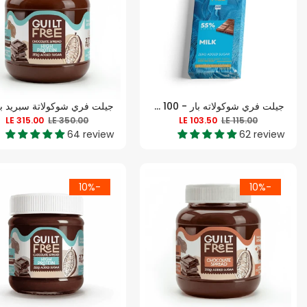
جيلت فري شوكولاته بار - 100 غرام - شوكولاتة بالحليب
LE 315.00
LE 350.00
LE 103.50
LE 115.00
64 review
62 review
-10%
-10%