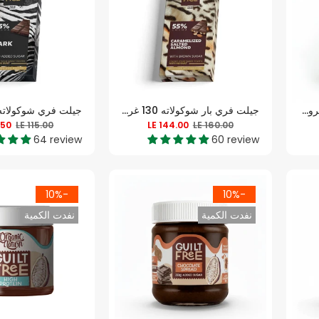
جيلت فري شوكولاتة سبريد بروتين عالي - 370 غرام
جيلت فري بار شوكولاته 130 غرام - شوكولاتة باللوز
.50
LE 115.00
LE 144.00
LE 160.00
64 review
60 review
-10%
-10%
نفدت الكمية
نفدت الكمية