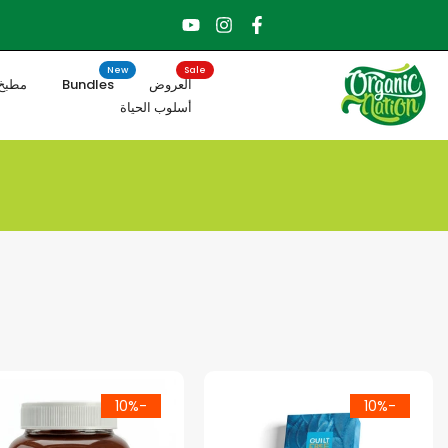
الانتقال
إلى
المحتوى
New
Sale
العروض
Bundles
مطبخ
أسلوب الحياة
-10%
-10%