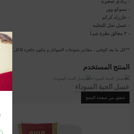
- زبادي صغيره
- نسوكو وور
- عارزاه كركم
- عسل نحل للتحليه
- ٣ معالق نظرة شيـا
**كل ما يعد الوقتي ، مقادير بتموجات السوائل و بتكون جاهزة للاكل .. انا بس
المنتج المستخدم
عسل الحبة السوداء
تحقق من صفحة المنتج
ا