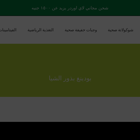
شحن مجاني لاي اوردر يزيد عن ١٥٠٠ جنيه
شوكولاتة صحية
وجبات خفيفة صحية
التغذية الرياضية
الفيتامينا
بودينغ بذور الشيا