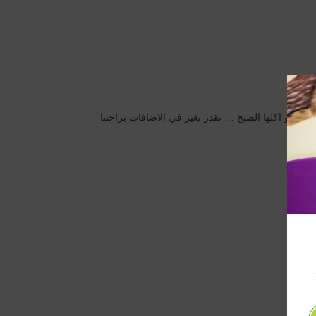
الليل و اكلها الصبح … نقدر نغير في الاضافات براحتنا