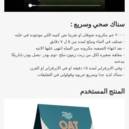
سناك صحي وسريع :
- ٢٠٠ جم مكرونه شوفان او تقريبا نص كميه اللي موجوده في علبه
- تسلف في الماء وملح لمده من ٥ ل ٧ دقايق
- بعد انتهاء التصفيه مكرونه من المياه انتهى عليها الاتيه
- معلقه صغيره لكل من زيت زيتون-ملح -توم بودر -بصل بودر-باباريكا
مدخنه
- وفي الايرفراير لمده ١٥ دقيقه او في الايرفراير او الفرن
- سناك لذيذ جدا وسريع جربوه وقولولي في التعليقات
المنتج المستخدم