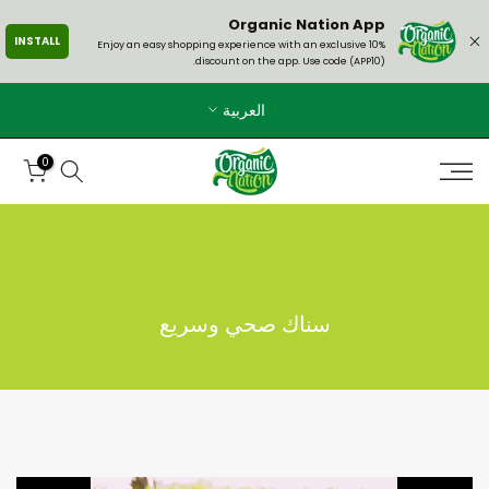
الانتقال
Organic Nation App
INSTALL
إلى
Enjoy an easy shopping experience with an exclusive 10%
discount on the app. Use code (APP10).
المحتوى
العربية
0
سناك صحي وسريع