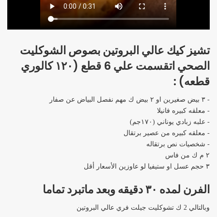
تشيز كيك عالي البروتين بصوص الشوكليت
الصحي اتقسمت علي 6 قطع (١٢٠ كالوري
قطعه) :
- ٣ بيض صغيرين او ٢ بيض ك مهم نفصل البياض عن صفار
- معلقه كبيره فانيلا
- علبه زبادي يوناني (١٧٠جم)
- معلقه كبيره من عصير برتقال
- شخصيات نص برتقاله
٢ م ك من فاس
٣ حجم عسل او ستيفيا لو عاوزين الأسعار أقل
الفرن لمده ٣٠ دقيقه وبعد ماتبرد تماما
وبالتالي 2 ك تشوكليت جيلت فري عالي البروتين